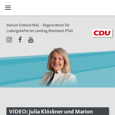
Zum
Inhalt
springen
Marion Schneid MdL - Abgeordnete für
Ludwigshafen im Landtag Rheinland-Pfalz
Instagram
Facebook
Youtube
VIDEO: Julia Klöckner und Marion