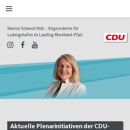
Zum
Inhalt
springen
Marion Schneid MdL - Abgeordnete für
Ludwigshafen im Landtag Rheinland-Pfalz
Instagram
Facebook
Youtube
Aktuelle Plenarinitiativen der CDU-