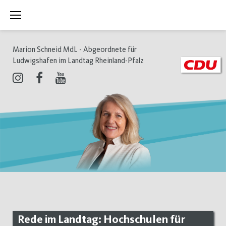
Zum
Inhalt
springen
Marion Schneid MdL - Abgeordnete für
Ludwigshafen im Landtag Rheinland-Pfalz
Instagram
Facebook
Youtube
Rede im Landtag: Hochschulen für